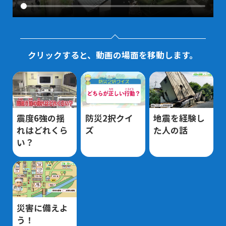
クリックすると、動画の場面を移動します。
震度6強の揺
防災2択クイ
地震を経験し
れはどれくら
ズ
た人の話
い？
災害に備えよ
う！