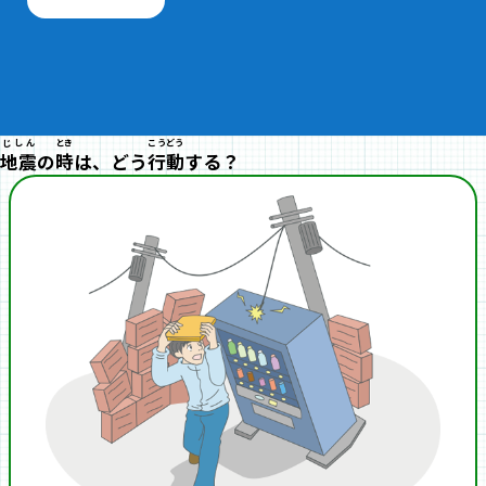
じしん
とき
こうどう
地震
の
時
は、どう
行動
する？