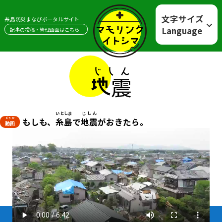
文字サイズ
糸島防災まなびポータルサイト
Language
記事の投稿・管理画面はこちら
小
中
大
Ja
En
じしん
地震
いとしま
じしん
どうが
もしも、
糸島
で
地震
がおきたら。
動画