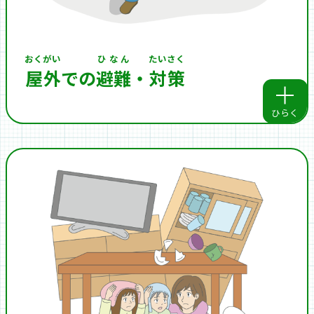
おくがい
ひなん
たいさく
屋外
での
避難
・
対策
ひらく